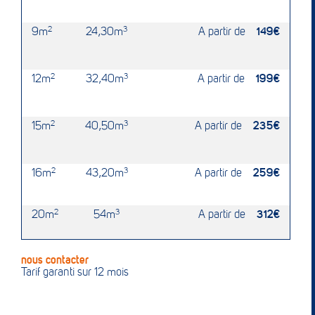
9m
2
24,30m
3
A partir de
149€
12m
2
32,40m
3
A partir de
199€
15m
2
40,50m
3
A partir de
235€
16m
2
43,20m
3
A partir de
259€
20m
2
54m
3
A partir de
312€
nous contacter
Tarif garanti sur 12 mois