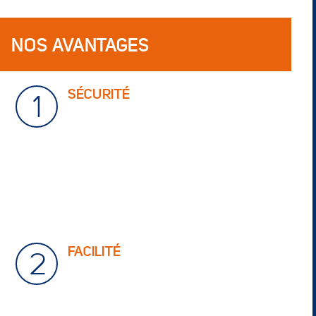
NOS AVANTAGES
SÉCURITÉ
1
Portail d’accès fermé (accès par
badge individuel)
Contrôle d’accès par badge individuel
et sécurisé
Détection incendie
Alarme individuelle par box
Vidéosurveillance 7/7 24/24
Fermeture du box avec votre propre
cadenas
Nous assurons votre Box pour une
valeur de 500 euro par m2
FACILITÉ
2
Choix et réservation du box par
téléphone ou à l’accueil aux heures
d’ouverture
Site clos et accessible à tout type de
véhicule