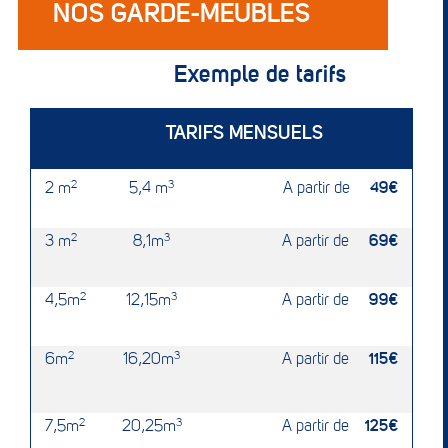
NOS GARDE-MEUBLES
Exemple de tarifs
TARIFS MENSUELS
2 m
2
5,4 m
3
A partir de
49€
3 m
2
8,1m
3
A partir de
69€
4,5m
2
12,15m
3
A partir de
99€
6m
2
16,20m
3
A partir de
115€
7,5m
2
20,25m
3
A partir de
125€