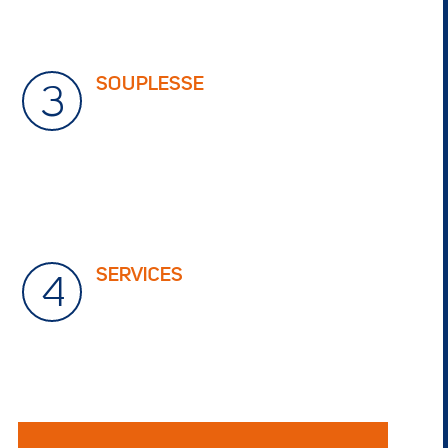
Proximité immédiate sortie autoroute
(Bayonne Nord, Zone St Frédéric –
A63 Sortie 6)
SOUPLESSE
3
large choix de box de 2m
à 200m
2
2
Pas d’engagement de durée (semaine
ou mois)
Contrat résiliable à tout moment
Économie : pas d’impôt locaux, pas de
charges, pas de taxe foncière
Pas de frais de dossier
Pas de frais de sortie
Pas de frais d’assurance
SERVICES
4
Parking et matériel à disposition pour
faciliter vos déchargements
Réception et stockage des
marchandises
Monte charge accompagné large et
spacieux
Zone de déchargement
Espace enfant